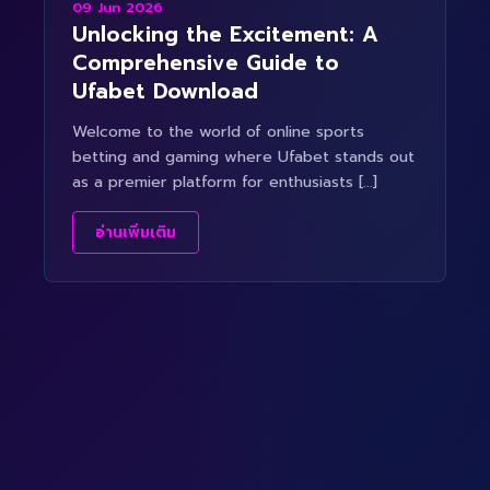
09 Jun 2026
Unlocking the Excitement: A
Comprehensive Guide to
Ufabet Download
Welcome to the world of online sports
betting and gaming where Ufabet stands out
as a premier platform for enthusiasts […]
อ่านเพิ่มเติม