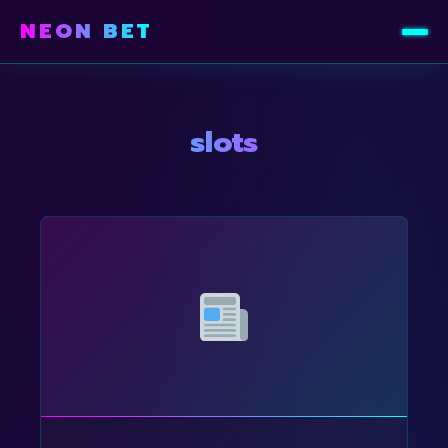
NEON BET
slots