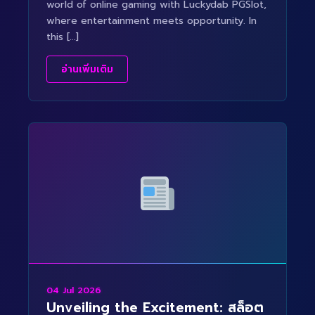
world of online gaming with Luckydab PGSlot,
where entertainment meets opportunity. In
this […]
อ่านเพิ่มเติม
04 Jul 2026
Unveiling the Excitement: สล็อต