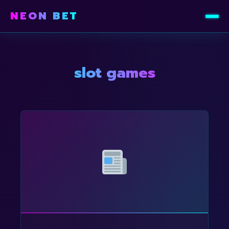
NEON BET
slot games