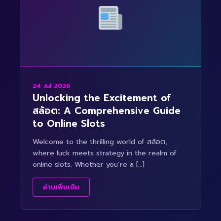
24 Jul 2026
Unlocking the Excitement of
สล้อต: A Comprehensive Guide
to Online Slots
Welcome to the thrilling world of สล้อต,
where luck meets strategy in the realm of
online slots. Whether you’re a […]
อ่านเพิ่มเติม