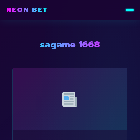
NEON BET
sagame 1668