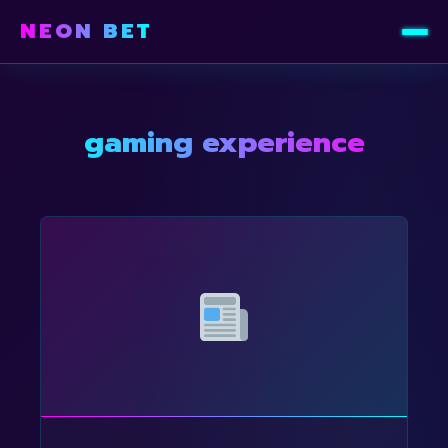
NEON BET
gaming experience