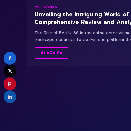
03 Jul 2026
Unveiling the Intriguing World of 
Comprehensive Review and Analy
The Rise of Betflik 86 in the online entertainme
landscape continues to evolve, one platform tha
อ่านเพิ่มเติม
f
𝕏
P
in