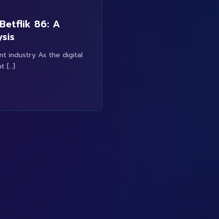
Betflik 86: A
sis
nt industry As the digital
t […]