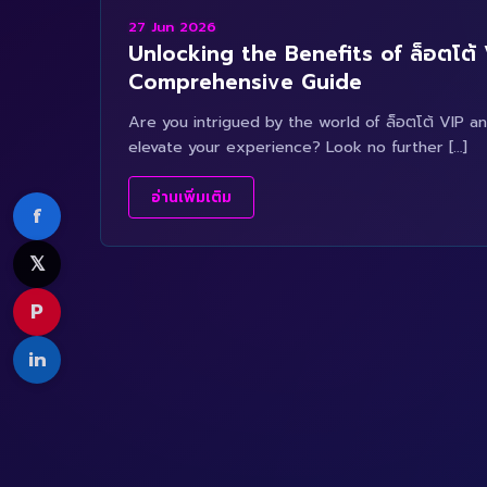
27 Jun 2026
Unlocking the Benefits of ล็อตโต้ 
Comprehensive Guide
Are you intrigued by the world of ล็อตโต้ VIP 
elevate your experience? Look no further […]
อ่านเพิ่มเติม
f
𝕏
P
in