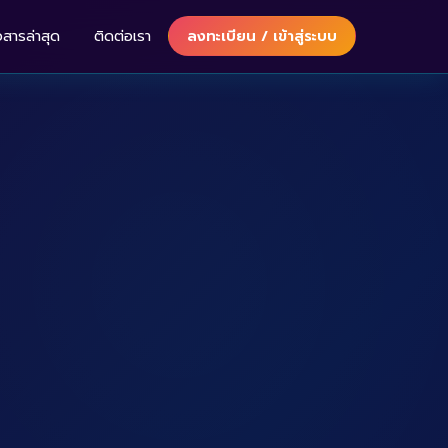
วสารล่าสุด
ติดต่อเรา
ลงทะเบียน / เข้าสู่ระบบ