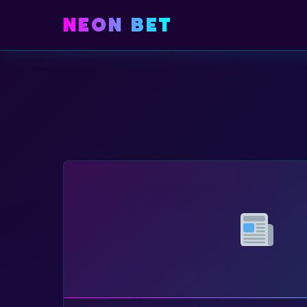
NEON BET