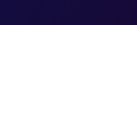
ช่องทางติดต่อ
บริการ 24/7 ไม่มีวันหยุด
Line: @neonbet
โทร: 02-xxx-xxxx