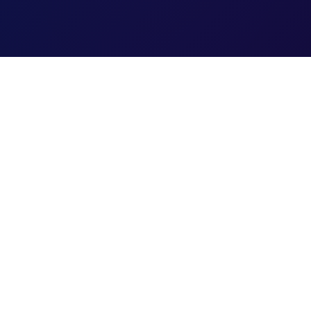
ก
ข้อมูลเพิ่มเติม
ข่าวสารล่าสุด
ติดต่อเรา
เงื่อนไขการใช้งาน
นโยบายความเป็นส่วนตัว
© 2026 Neon Bet TH. สงวนลิขสิทธิ์ทุกประการ