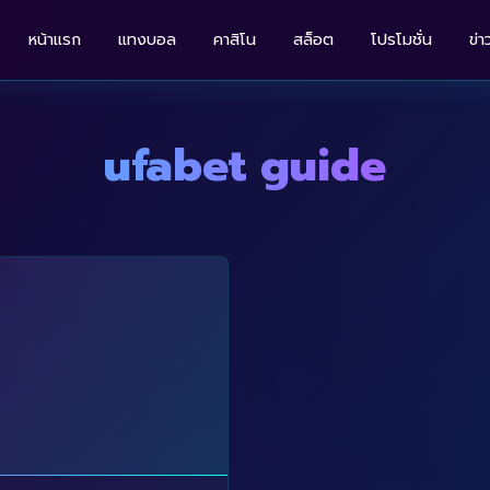
หน้าแรก
แทงบอล
คาสิโน
สล็อต
โปรโมชั่น
ข่า
ufabet guide