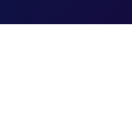
ก
ข้อมูลเพิ่มเติม
ข่าวสารล่าสุด
ติดต่อเรา
เงื่อนไขการใช้งาน
นโยบายความเป็นส่วนตัว
© 2026 Neon Bet TH. สงวนลิขสิทธิ์ทุกประการ