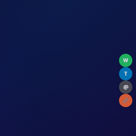
W
T
@