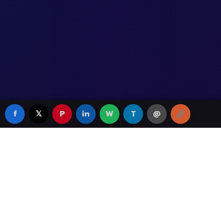
f
𝕏
P
in
W
T
@
Neon Bet TH
เว็บพนันออนไลน์แห่งอนาคต ล้ำสมัย ปลอดภัย ระบบ AI อัจฉริยะ
ฝาก-ถอน อัตโนมัติ 24 ชม.