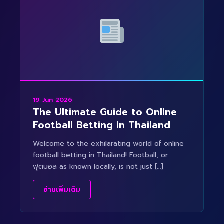
19 Jun 2026
The Ultimate Guide to Online
Football Betting in Thailand
Welcome to the exhilarating world of online
football betting in Thailand! Football, or
ฟุตบอล as known locally, is not just […]
อ่านเพิ่มเติม