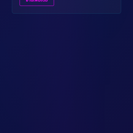
อ่านเพิ่มเติม