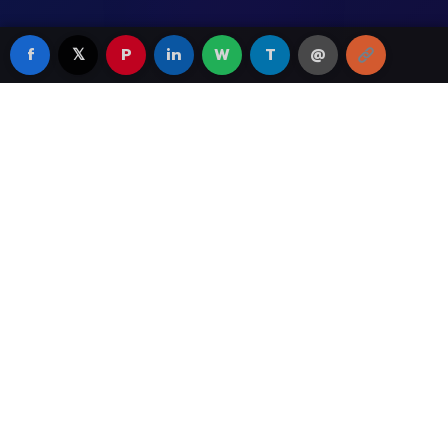
f
𝕏
P
in
W
T
@
Neon Bet TH
เว็บพนันออนไลน์แห่งอนาคต ล้ำสมัย ปลอดภัย ระบบ AI อัจฉริยะ
ฝาก-ถอน อัตโนมัติ 24 ชม.
เมนูหลัก
หน้าแรก
แทงบอล
คาสิโน
สล็อต