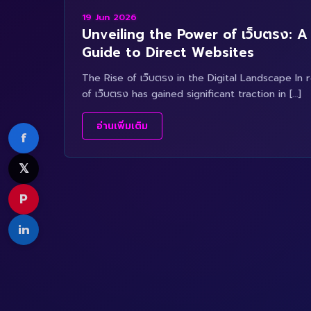
19 Jun 2026
Unveiling the Power of เว็บตรง: 
Guide to Direct Websites
The Rise of เว็บตรง in the Digital Landscape In
of เว็บตรง has gained significant traction in […]
อ่านเพิ่มเติม
f
𝕏
P
in