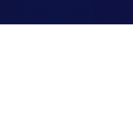
Neon Bet TH
เมนูหลั
เว็บพนันออนไลน์แห่งอนาคต ล้ำสมัย
หน้าแรก
ปลอดภัย ระบบ AI อัจฉริยะ ฝาก-ถอน
แทงบอล
อัตโนมัติ 24 ชม.
คาสิโน
สล็อต
โปรโมชั่น