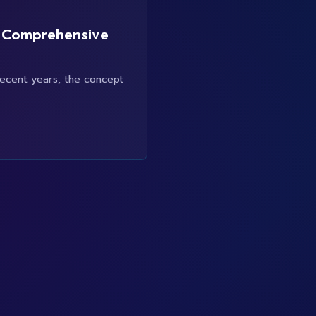
A Comprehensive
 recent years, the concept