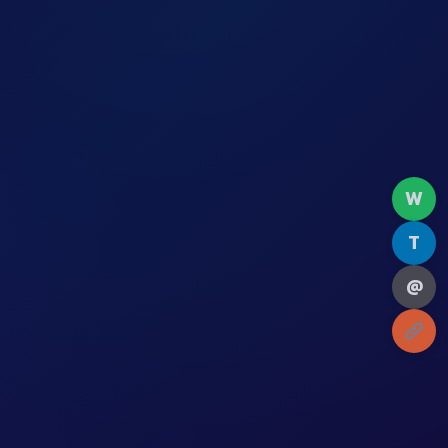
W
T
@