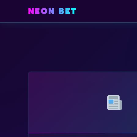
NEON BET