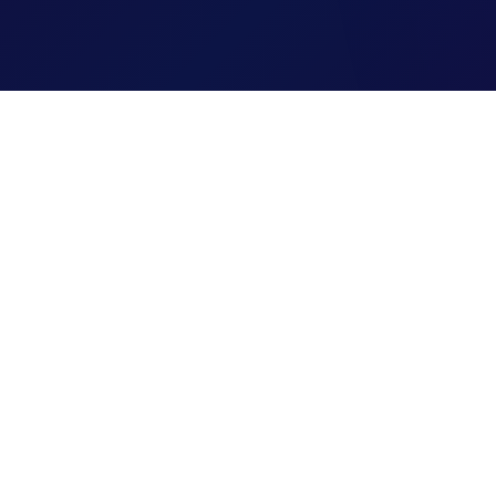
Neon Bet TH
เมนูหลั
เว็บพนันออนไลน์แห่งอนาคต ล้ำสมัย
หน้าแรก
ปลอดภัย ระบบ AI อัจฉริยะ ฝาก-ถอน
แทงบอล
อัตโนมัติ 24 ชม.
คาสิโน
สล็อต
โปรโมชั่น