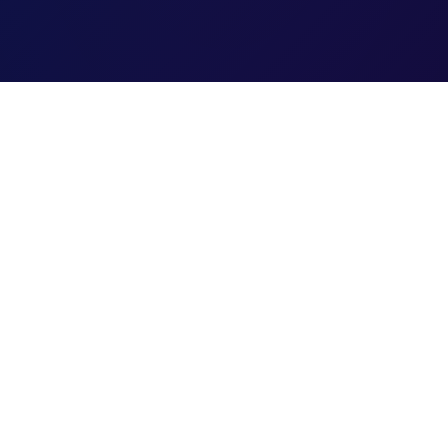
ก
ข้อมูลเพิ่มเติม
ข่าวสารล่าสุด
ติดต่อเรา
เงื่อนไขการใช้งาน
นโยบายความเป็นส่วนตัว
© 2026 Neon Bet TH. สงวนลิขสิทธิ์ทุกประการ