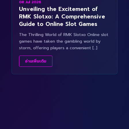
08 Jul 2026
Unveiling the Excitement of
RMK Slotxo: A Comprehensive
Guide to Online Slot Games
The Thrilling World of RMK Slotxo Online slot
games have taken the gambling world by
storm, offering players a convenient […]
อ่านเพิ่มเติม