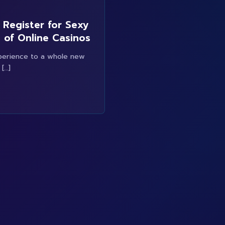
 Register for Sexy
 of Online Casinos
xperience to a whole new
 […]