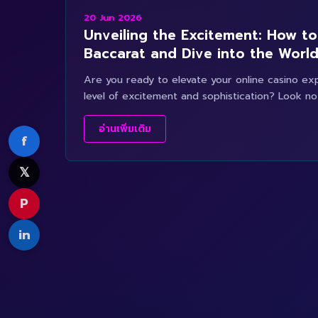
20 Jun 2026
Unveiling the Excitement: How to
Baccarat and Dive into the World
Are you ready to elevate your online casino e
level of excitement and sophistication? Look no
อ่านเพิ่มเติม
f
𝕏
P
in