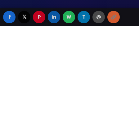
f
𝕏
P
in
W
T
@
Neon Bet TH
เว็บพนันออนไลน์แห่งอนาคต ล้ำสมัย ปลอดภัย ระบบ AI อัจฉริยะ
ฝาก-ถอน อัตโนมัติ 24 ชม.
เมนูหลัก
หน้าแรก
แทงบอล
คาสิโน
สล็อต