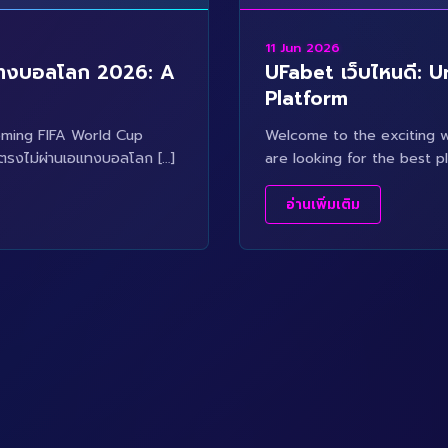
11 Jun 2026
อแทงบอลโลก 2026: A
UFabet เว็บไหนดี: 
Platform
oming FIFA World Cup
Welcome to the exciting wo
บตรงไม่ผ่านเอแทงบอลโลก […]
are looking for the best pl
อ่านเพิ่มเติม