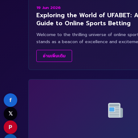
19 Jun 2026
Exploring the World of UFABET:
Guide to Online Sports Betting
Welcome to the thrilling universe of online sp
stands as a beacon of excellence and excitemen
อ่านเพิ่มเติม
f
𝕏
P