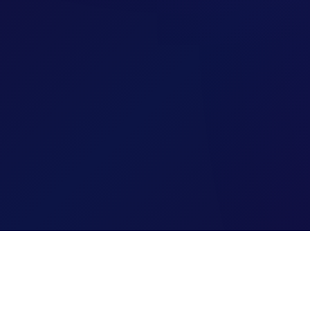
Neon Bet TH
เมนูหลั