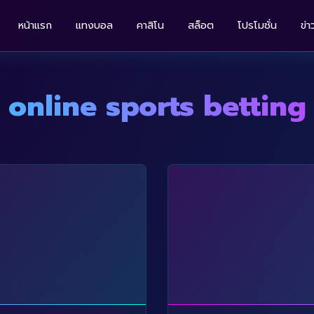
หน้าแรก
แทงบอล
คาสิโน
สล็อต
โปรโมชั่น
ข่า
online sports betting