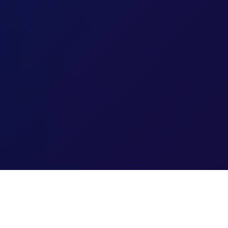
ก
ข้อมูลเพิ่มเติม