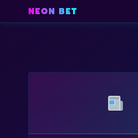
NEON BET