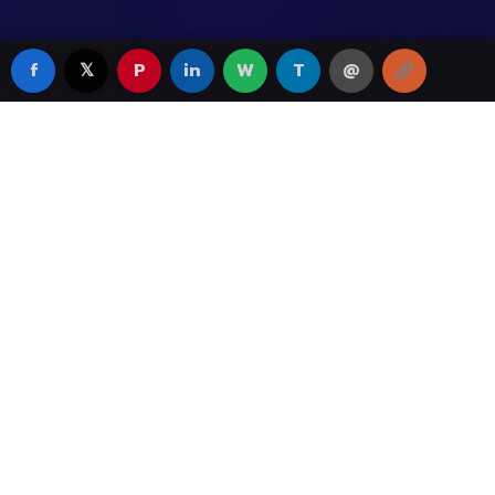
f
𝕏
P
in
W
T
@
Neon Bet TH
เว็บพนันออนไลน์แห่งอนาคต ล้ำสมัย ปลอดภัย ระบบ AI อัจฉริยะ
ฝาก-ถอน อัตโนมัติ 24 ชม.
เมนูหลัก
หน้าแรก
แทงบอล
คาสิโน