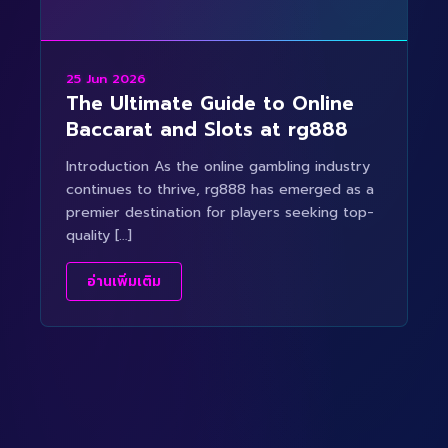
25 Jun 2026
The Ultimate Guide to Online
Baccarat and Slots at rg888
Introduction As the online gambling industry
continues to thrive, rg888 has emerged as a
premier destination for players seeking top-
quality […]
อ่านเพิ่มเติม