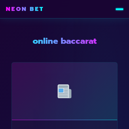
NEON BET
online baccarat