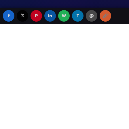
f
𝕏
P
in
W
T
@
Neon Bet TH
เว็บพนันออนไลน์แห่งอนาคต ล้ำสมัย ปลอดภัย ระบบ AI อัจฉริยะ
ฝาก-ถอน อัตโนมัติ 24 ชม.
เมนูหลัก
หน้าแรก
แทงบอล
คาสิโน
สล็อต