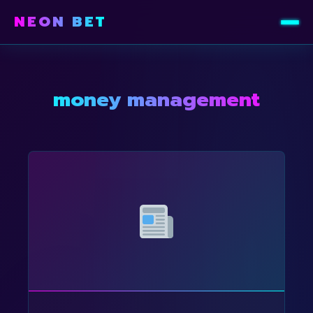
NEON BET
money management