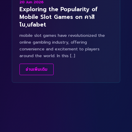
20 Jun 2026
Exploring the Popularity of
Mobile Slot Games on คาสิ
โน,ufabet
mobile slot games have revolutionized the
online gambling industry, offering
convenience and excitement to players
around the world. In this […]
อ่านเพิ่มเติม