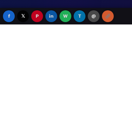
f
𝕏
P
in
W
T
@
Neon Bet TH
เว็บพนันออนไลน์แห่งอนาคต ล้ำสมัย ปลอดภัย ระบบ AI อัจฉริยะ
ฝาก-ถอน อัตโนมัติ 24 ชม.
เมนูหลัก
หน้าแรก
แทงบอล
คาสิโน
สล็อต