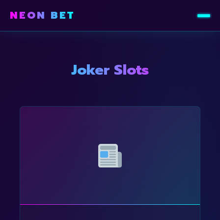
NEON BET
Joker Slots