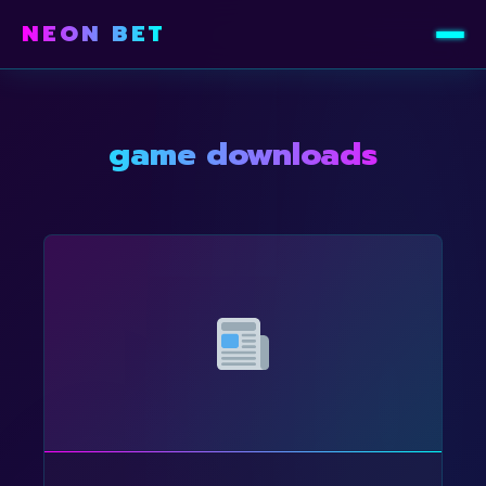
NEON BET
game downloads