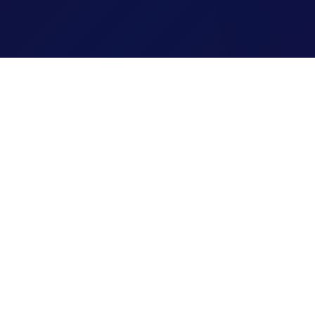
Neon Bet TH
เมนูหลั
เว็บพนันออนไลน์แห่งอนาคต ล้ำสมัย
หน้าแรก
ปลอดภัย ระบบ AI อัจฉริยะ ฝาก-ถอน
แทงบอล
อัตโนมัติ 24 ชม.
คาสิโน
สล็อต
โปรโมชั่น