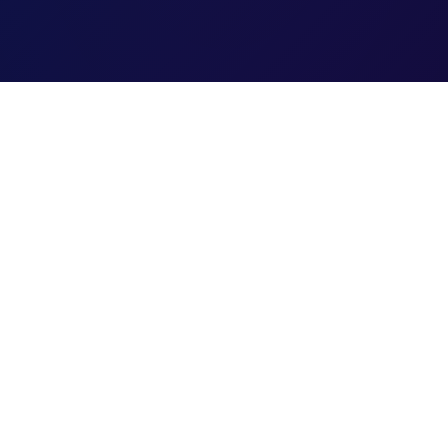
ก
ข้อมูลเพิ่มเติม
ข่าวสารล่าสุด
ติดต่อเรา
เงื่อนไขการใช้งาน
นโยบายความเป็นส่วนตัว
© 2026 Neon Bet TH. สงวนลิขสิทธิ์ทุกประการ