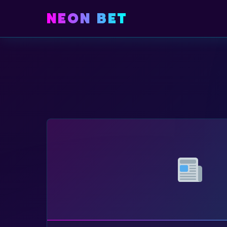
NEON BET