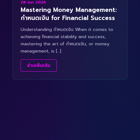
28 Jun 2026
Mastering Money Management:
กำหนดเงิน for Financial Success
Understanding กำหนดเงิน When it comes to
achieving financial stability and success,
mastering the art of กำหนดเงิน, or money
management, is […]
อ่านเพิ่มเติม