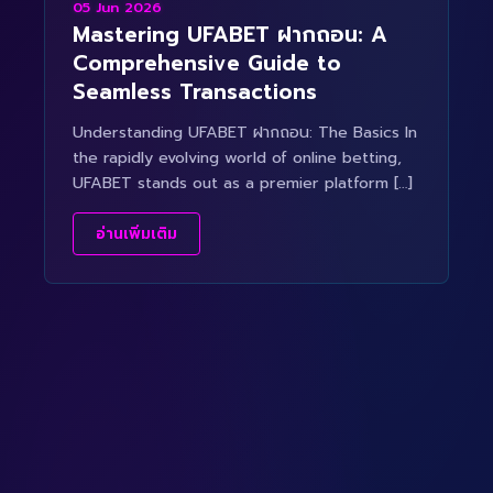
05 Jun 2026
Mastering UFABET ฝากถอน: A
Comprehensive Guide to
Seamless Transactions
Understanding UFABET ฝากถอน: The Basics In
the rapidly evolving world of online betting,
UFABET stands out as a premier platform […]
อ่านเพิ่มเติม