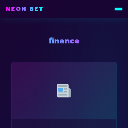
NEON BET
finance