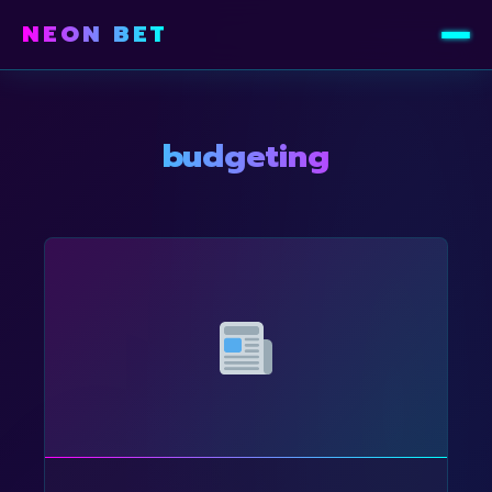
NEON BET
budgeting