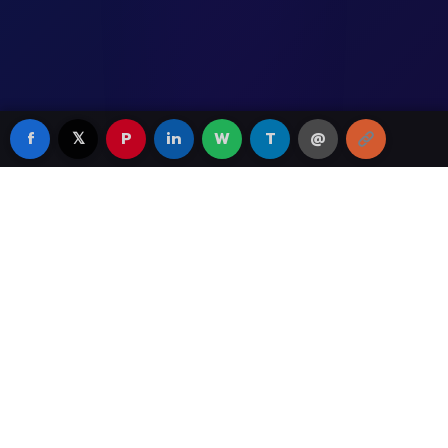
f
𝕏
P
in
W
T
@
Neon Bet TH
เว็บพนันออนไลน์แห่งอนาคต ล้ำสมัย ปลอดภัย ระบบ AI อัจฉริยะ
ฝาก-ถอน อัตโนมัติ 24 ชม.
เมนูหลัก
หน้าแรก