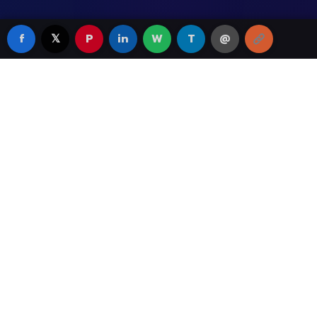
f
𝕏
P
in
W
T
@
Neon Bet TH
เว็บพนันออนไลน์แห่งอนาคต ล้ำสมัย ปลอดภัย ระบบ AI อัจฉริยะ
ฝาก-ถอน อัตโนมัติ 24 ชม.
เมนูหลัก
หน้าแรก
แทงบอล
คาสิโน
สล็อต