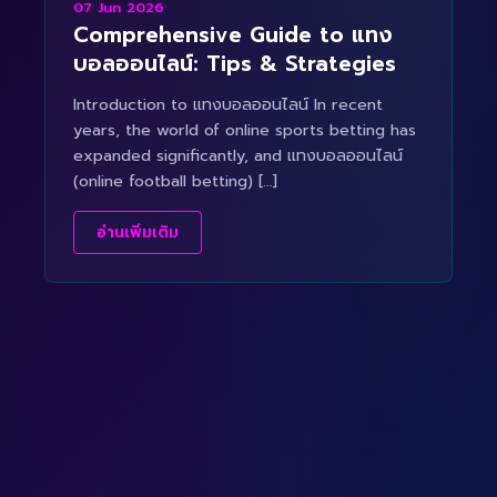
07 Jun 2026
Comprehensive Guide to แทง
บอลออนไลน์: Tips & Strategies
Introduction to แทงบอลออนไลน์ In recent
years, the world of online sports betting has
expanded significantly, and แทงบอลออนไลน์
(online football betting) […]
อ่านเพิ่มเติม