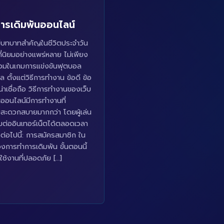
การเดิมพันออนไลน์
มีบทบาทสำคัญในชีวิตประจำวัน
ี่นิยมอย่างแพร่หลาย ไม่เพียง
นร่วมในเกมการแข่งขันฟุตบอล
 ตั้งแต่วิธีการทำงาน ข้อดี ข้อ
าเชื่อถือ วิธีการทำงานของเว็บ
นออนไลน์มีการทำงานที่
มสะดวกสบายมากกว่า โดยผู้เล่น
อมต่ออินเทอร์เน็ตได้ตลอดเวลา
ต่อไปนี้: การสมัครสมาชิก ใน
้องการทำการเดิมพัน ขั้นตอนนี้
ใช้งานที่ปลอดภัย […]