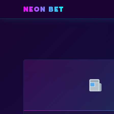
NEON BET