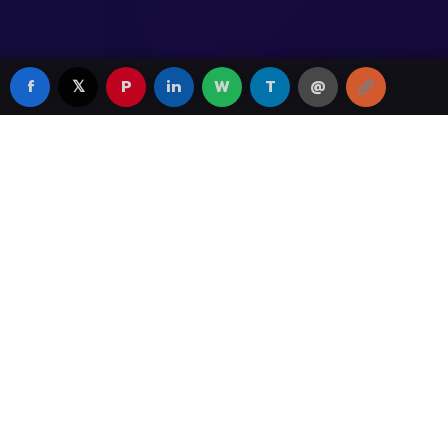
f
𝕏
P
in
W
T
@
Neon Bet TH
เว็บพนันออนไลน์แห่งอนาคต ล้ำสมัย ปลอดภัย ระบบ AI อัจฉริยะ
ฝาก-ถอน อัตโนมัติ 24 ชม.
เมนูหลัก
หน้าแรก
แทงบอล
คาสิโน