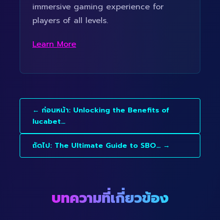
immersive gaming experience for
players of all levels.
Learn More
← ก่อนหน้า: Unlocking the Benefits of
lucabet…
ถัดไป: The Ultimate Guide to SBO… →
บทความที่เกี่ยวข้อง