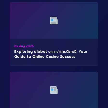
05 Aug 2026
Exploring ufabet บาคาร่าเครดิตฟรี: Your
Guide to Online Casino Success