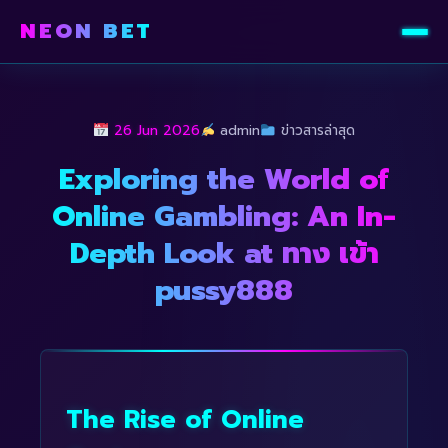
NEON BET
26 Jun 2026
admin
ข่าวสารล่าสุด
Exploring the World of
Online Gambling: An In-
Depth Look at ทาง เข้า
pussy888
The Rise of Online