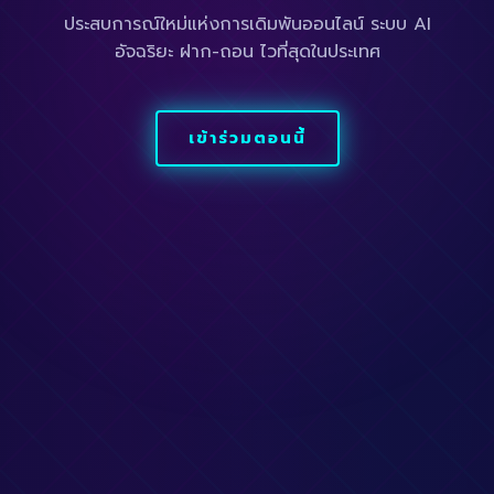
ประสบการณ์ใหม่แห่งการเดิมพันออนไลน์ ระบบ AI
อัจฉริยะ ฝาก-ถอน ไวที่สุดในประเทศ
เข้าร่วมตอนนี้