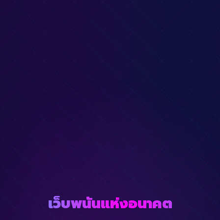
เว็บพนันแห่งอนาคต