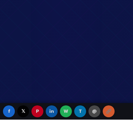
f
𝕏
P
in
W
T
@