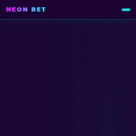
NEON BET